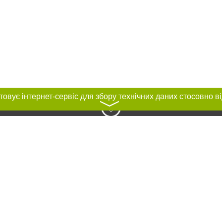
〉
нас :
и
Автори проєкту
ування матеріалів без отримання попередньої згоди 061.ua за умови розміще
силання на 061.ua - Сайт міста Запоріжжя. Для інтернет-видань обов'язкове
го для пошукових систем гіперпосилання на цитовані статті не нижче другого
рела. Порушення виняткових прав переслідується Законом.
ками "Новини компаній", "Промо", "Партнерський матеріал", "Партнерський спе
", "Пресреліз", "PR", "Офіційно", "Політична реклама" публікуються на правах 