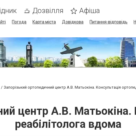
ідник
Дозвілля
Афіша
йті
Погода
Карта міста
Довідкова
Питання-відповідь
Н
Запорізький ортопедичний центр А.В. Матьокіна. Консультація ортопе
ий центр А.В. Матьокіна. 
реабілітолога вдома