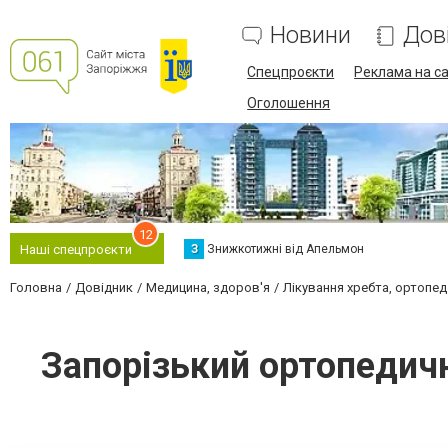
Новини
Дов
Спецпроєкти
Реклама на са
Оголошення
12
З
Знижкотижні від Апельмон
Наші спецпроєкти
Головна
Довідник
Медицина, здоров'я
Лікування хребта, ортопед
Запорізький ортопедичн