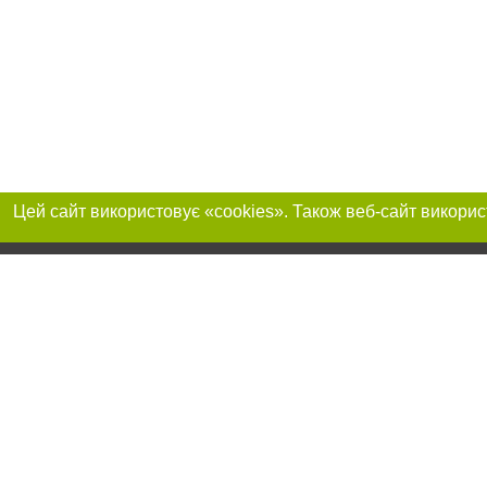
Реклама на сайті
Приєднуйтесь до 
Робота в нашій компанії
Франшиза "CitySites"
Про нас
Контакт
+38 (068) 314-22-01
З питань реклами: +38 (068) 314-22-01. E-mail:
Допускається цит
reklama@061.ua
обов'язкового по
прямого, відкрито
або в якості дже
E-mail редакції:
news@061.ua
Матеріали з плаш
"Політичні новини