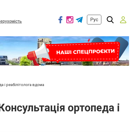
Рус
ерухомість
да і реабілітолога вдома
Консультація ортопеда і