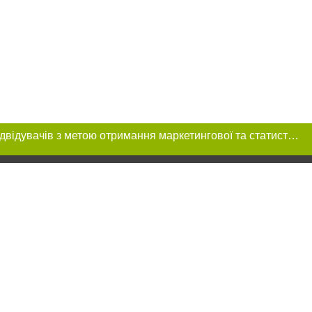
Цей сайт використовує «cookies». Також веб-сайт використовує інтернет-сервіс для збору технічних даних стосовно відвідувачів з метою отримання маркетингової та статистичної інформації. Умови обробки даних відвідувачів сайту див.
ння в тексті
 розміщення
 абзацу в тексті
цпроєкт",
реклами.